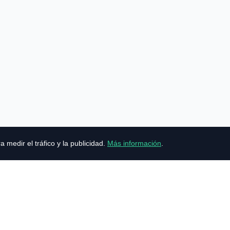
medir el tráfico y la publicidad.
Más información
.
|
Admin
Avenida Alfonso el Sabio, 23, 03001 Alicante ·
+34 865 83 11 17